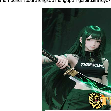
membahas secara lengkap mengapa TigerJitu388 layak dise