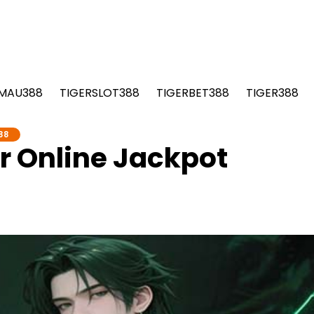
IMAU388
TIGERSLOT388
TIGERBET388
TIGER388
88
r Online Jackpot