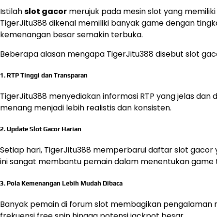
Istilah
slot gacor
merujuk pada mesin slot yang memiliki 
TigerJitu388 dikenal memiliki banyak game dengan tingk
kemenangan besar semakin terbuka.
Beberapa alasan mengapa TigerJitu388 disebut slot gacor
1. RTP Tinggi dan Transparan
TigerJitu388 menyediakan informasi RTP yang jelas dan 
menang menjadi lebih realistis dan konsisten.
2. Update Slot Gacor Harian
Setiap hari, TigerJitu388 memperbarui daftar slot gac
ini sangat membantu pemain dalam menentukan game te
3. Pola Kemenangan Lebih Mudah Dibaca
Banyak pemain di forum slot membagikan pengalaman me
frekuensi free spin hingga potensi jackpot besar.