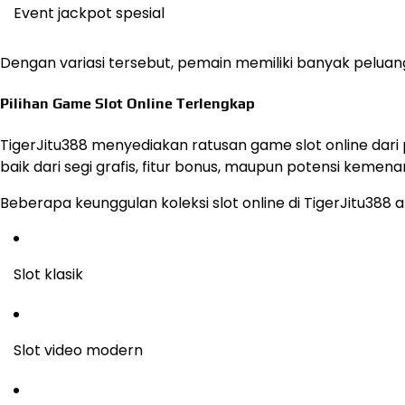
Event jackpot spesial
Dengan variasi tersebut, pemain memiliki banyak pelua
Pilihan Game Slot Online Terlengkap
TigerJitu388 menyediakan ratusan game slot online dari pr
baik dari segi grafis, fitur bonus, maupun potensi kemen
Beberapa keunggulan koleksi slot online di TigerJitu388 an
Slot klasik
Slot video modern