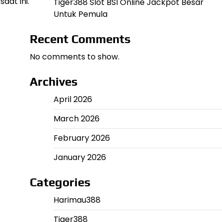
aat ini.
Tiger388 Slot BSI Online Jackpot Besar
Untuk Pemula
Recent Comments
No comments to show.
Archives
April 2026
March 2026
February 2026
January 2026
Categories
Harimau388
Tiger388