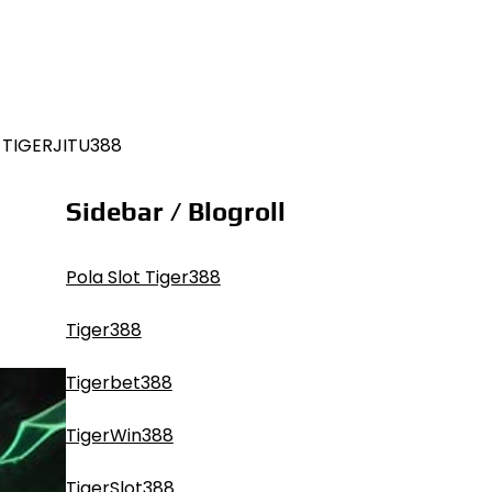
TIGERJITU388
Sidebar / Blogroll
Pola Slot Tiger388
Tiger388
Tigerbet388
TigerWin388
TigerSlot388