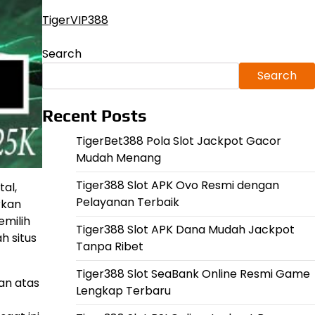
TigerVIP388
Search
Search
Recent Posts
TigerBet388 Pola Slot Jackpot Gacor
Mudah Menang
Tiger388 Slot APK Ovo Resmi dengan
al,
Pelayanan Terbaik
rkan
emilih
Tiger388 Slot APK Dana Mudah Jackpot
h situs
Tanpa Ribet
Tiger388 Slot SeaBank Online Resmi Game
an atas
Lengkap Terbaru