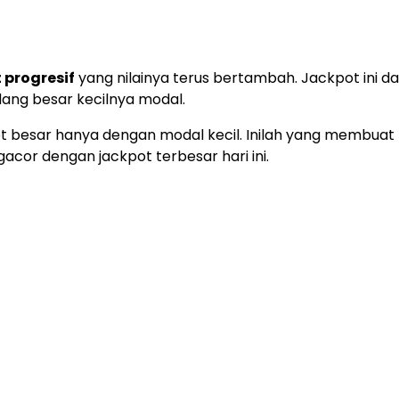
 progresif
yang nilainya terus bertambah. Jackpot ini d
ang besar kecilnya modal.
t besar hanya dengan modal kecil. Inilah yang membuat
gacor dengan jackpot terbesar hari ini.