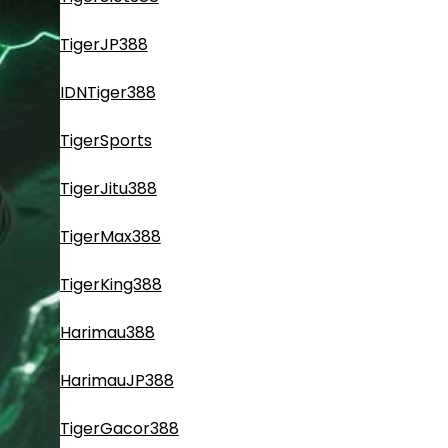
TigerJP388
IDNTiger388
TigerSports
TigerJitu388
TigerMax388
TigerKing388
Harimau388
HarimauJP388
TigerGacor388