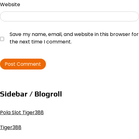
Website
Save my name, email, and website in this browser for
the next time I comment.
Sidebar / Blogroll
Pola Slot Tiger388
Tiger388