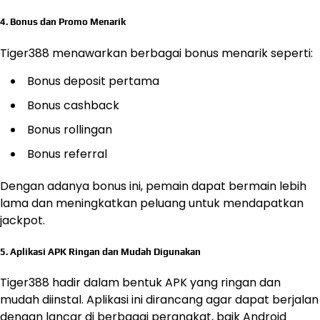
4. Bonus dan Promo Menarik
Tiger388 menawarkan berbagai bonus menarik seperti:
Bonus deposit pertama
Bonus cashback
Bonus rollingan
Bonus referral
Dengan adanya bonus ini, pemain dapat bermain lebih
lama dan meningkatkan peluang untuk mendapatkan
jackpot.
5. Aplikasi APK Ringan dan Mudah Digunakan
Tiger388 hadir dalam bentuk APK yang ringan dan
mudah diinstal. Aplikasi ini dirancang agar dapat berjalan
dengan lancar di berbagai perangkat, baik Android