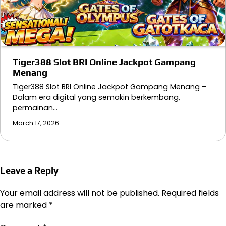
Tiger388 Slot BRI Online Jackpot Gampang
Menang
Tiger388 Slot BRI Online Jackpot Gampang Menang –
Dalam era digital yang semakin berkembang,
permainan…
March 17, 2026
Leave a Reply
Your email address will not be published.
Required fields
are marked
*