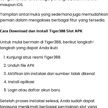
maupun iOS.
Tampilan antarmuka yang sederhana juga memudahkan
pemain dalam mengakses berbagai fitur yang tersedia.
Cara Download dan Install Tiger388 Slot APK
Untuk mulai bermain di Tiger388, berikut langkah-
langkah yang dapat Anda ikuti:
Kunjungi situs resmi Tiger388
Unduh file APK
Aktifkan izin instalasi dari sumber tidak dikenal
Install aplikasi
Login atau daftar akun baru
Setelah proses instalasi selesai, Anda sudah dapat
langsung menikmati berbagai permainan slot yang