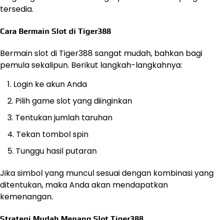
tersedia.
Cara Bermain Slot di Tiger388
Bermain slot di Tiger388 sangat mudah, bahkan bagi
pemula sekalipun. Berikut langkah-langkahnya:
Login ke akun Anda
Pilih game slot yang diinginkan
Tentukan jumlah taruhan
Tekan tombol spin
Tunggu hasil putaran
Jika simbol yang muncul sesuai dengan kombinasi yang
ditentukan, maka Anda akan mendapatkan
kemenangan.
Strategi Mudah Menang Slot Tiger388