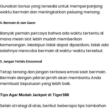
Gunakan bonus yang tersedia untuk memperpanjang
waktu bermain dan meningkatkan peluang menang.
4. Bermain di Jam Gacor
Banyak pemain percaya bahwa ada waktu tertentu di
mana mesin slot lebih mudah memberikan
kemenangan. Meskipun tidak dapat dipastikan, tidak ada
salahnya mencoba bermain di waktu-waktu tersebut.
5. Jangan Terlalu Emosional
Tetap tenang dan jangan terbawa emosi saat bermain.
Bermain dengan pikiran jernih akan membantu Anda
membuat keputusan yang lebih baik.
Tips Agar Mudah Jackpot di Tiger388
Selain strategi di atas, berikut beberapa tips tambahan