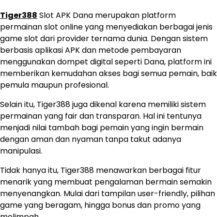
Tiger388
Slot APK Dana merupakan platform
permainan slot online yang menyediakan berbagai jenis
game slot dari provider ternama dunia. Dengan sistem
berbasis aplikasi APK dan metode pembayaran
menggunakan dompet digital seperti Dana, platform ini
memberikan kemudahan akses bagi semua pemain, baik
pemula maupun profesional.
Selain itu, Tiger388 juga dikenal karena memiliki sistem
permainan yang fair dan transparan. Hal ini tentunya
menjadi nilai tambah bagi pemain yang ingin bermain
dengan aman dan nyaman tanpa takut adanya
manipulasi.
Tidak hanya itu, Tiger388 menawarkan berbagai fitur
menarik yang membuat pengalaman bermain semakin
menyenangkan. Mulai dari tampilan user-friendly, pilihan
game yang beragam, hingga bonus dan promo yang
melimpah.