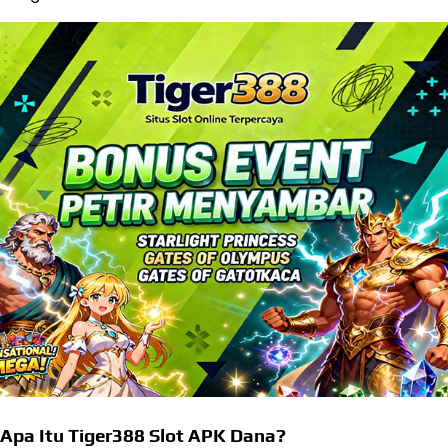
Apa Itu Tiger388 Slot APK Dana?