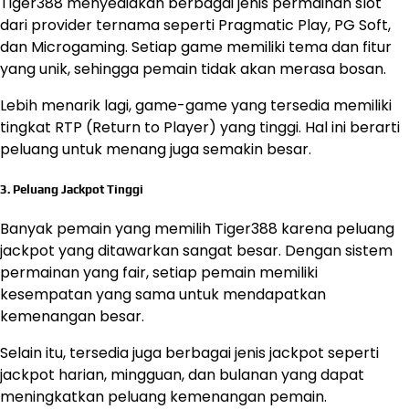
Tiger388 menyediakan berbagai jenis permainan slot
dari provider ternama seperti Pragmatic Play, PG Soft,
dan Microgaming. Setiap game memiliki tema dan fitur
yang unik, sehingga pemain tidak akan merasa bosan.
Lebih menarik lagi, game-game yang tersedia memiliki
tingkat RTP (Return to Player) yang tinggi. Hal ini berarti
peluang untuk menang juga semakin besar.
3. Peluang Jackpot Tinggi
Banyak pemain yang memilih Tiger388 karena peluang
jackpot yang ditawarkan sangat besar. Dengan sistem
permainan yang fair, setiap pemain memiliki
kesempatan yang sama untuk mendapatkan
kemenangan besar.
Selain itu, tersedia juga berbagai jenis jackpot seperti
jackpot harian, mingguan, dan bulanan yang dapat
meningkatkan peluang kemenangan pemain.