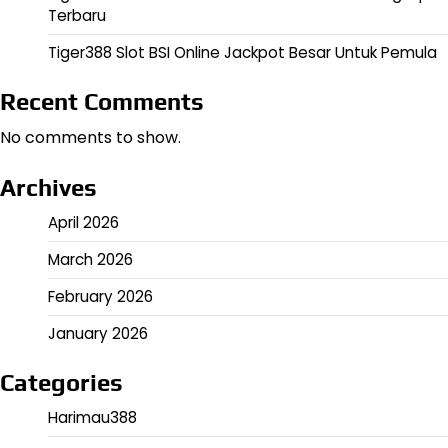
Terbaru
Tiger388 Slot BSI Online Jackpot Besar Untuk Pemula
Recent Comments
No comments to show.
Archives
April 2026
March 2026
February 2026
January 2026
Categories
Harimau388