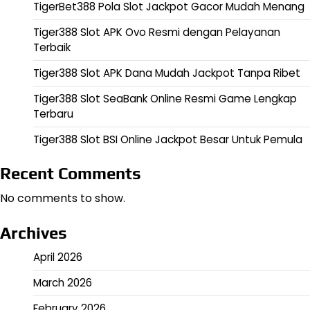
TigerBet388 Pola Slot Jackpot Gacor Mudah Menang
Tiger388 Slot APK Ovo Resmi dengan Pelayanan
Terbaik
Tiger388 Slot APK Dana Mudah Jackpot Tanpa Ribet
Tiger388 Slot SeaBank Online Resmi Game Lengkap
Terbaru
Tiger388 Slot BSI Online Jackpot Besar Untuk Pemula
Recent Comments
No comments to show.
Archives
April 2026
March 2026
February 2026