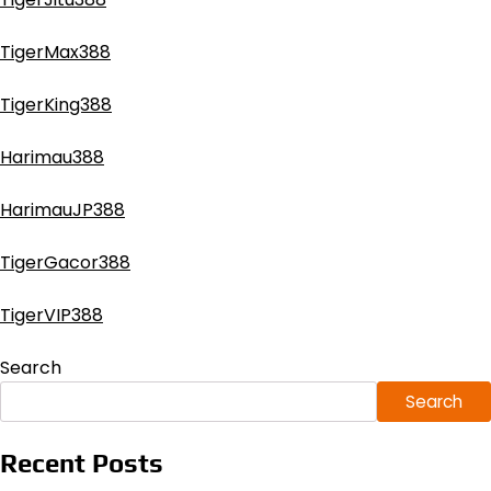
TigerMax388
TigerKing388
Harimau388
HarimauJP388
TigerGacor388
TigerVIP388
Search
Search
Recent Posts